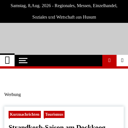
Skip
Samstag, 8,Aug. 2026 - Regionales, Messen, Einzelhandel,
to
content
Soziales und Wirtschaft aus Husum
Husum-Online
Nachrichten und Events für Husum und
Umgebung
Nachrichten
Werbung
Kurznachrichten
Tourismus
Strandkorb-Saison am Dockkoog