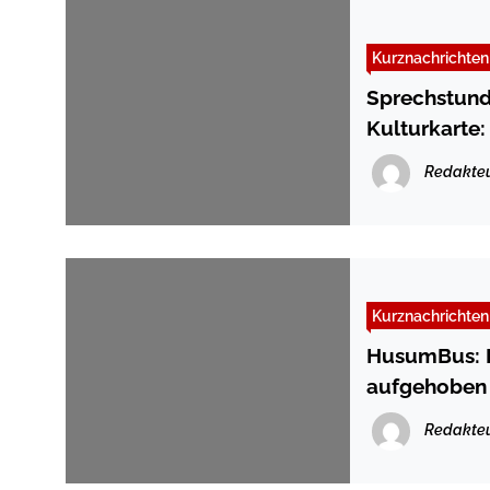
Kurznachrichten
Sprechstund
Kulturkarte:
Redakte
Kurznachrichten
HusumBus: H
aufgehoben
Redakte