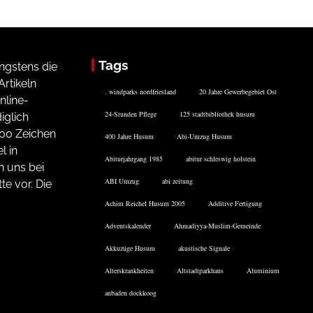
Tags
ngstens die
rtikeln
. windparks nordfriesland
20 Jahre Gewerbegebiet Ost
nline-
24-Stunden Pflege
125 stadtbibliothek husum
iglich
200 Zeichen
400 Jahre Husum
Abi-Umzug Husum
l in
Abiturjahrgang 1985
abitur schleswig holstein
n uns bei
ABI Umzug
abi zeitung
te vor. Die
Achim Reichel Husum 2005
Additive Fertigung
Adventskalender
Ahmadiyya-Muslim-Gemeinde
Akkuzüge Husum
akustische Signale
Alterskrankheiten
Altstadtparkhaus
Aluminium
anbaden dockkoog