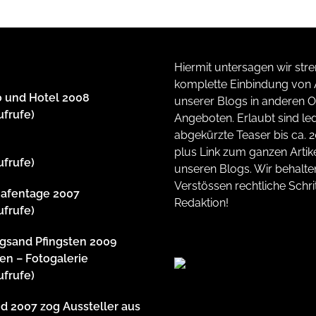
Hiermit untersagen wir stre
komplette Einbindung von A
 und Hotel 2008
unserer Blogs in anderen O
ufrufe)
Angeboten. Erlaubt sind led
abgekürzte Teaser bis ca. 
plus Link zum ganzen Artike
ufrufe)
unseren Blogs. Wir behalte
Verstössen rechtliche Schrit
afentage 2007
Redaktion!
ufrufe)
gsand Pfingsten 2009
en – Fotogalerie
ufrufe)
 2007 zog Aussteller aus