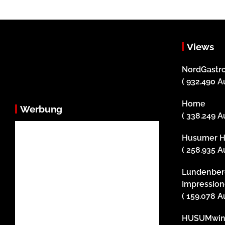
Views
NordGastro
( 932.490 A
Home
Werbung
( 338.249 A
Husumer H
( 258.935 A
Lundenber
Impression
( 159.078 A
HUSUMwind