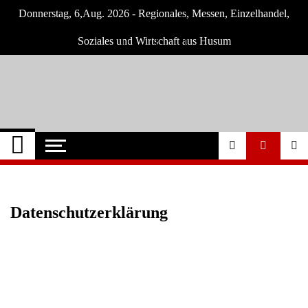
Skip
Donnerstag, 6,Aug. 2026 - Regionales, Messen, Einzelhandel,
to
content
Soziales und Wirtschaft aus Husum
Husum-Online
Nachrichten und Events für Husum und
Umgebung
Nachrichten
Datenschutzerklärung