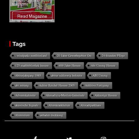
Tags
. windparks nordfriesland
20 Jahre Gewerbegebiet Ost
24-Stunden Pflege
125 stadtbibliothek husum
400 Jahre Husum
Abi-Umzug Husum
Abiturjahrgang 1985
abitur schleswig holstein
ABI Umzug
abi zeitung
Achim Reichel Husum 2005
Additive Fertigung
Adventskalender
Ahmadiyya-Muslim-Gemeinde
Akkuzüge Husum
akustische Signale
Alterskrankheiten
Altstadtparkhaus
Aluminium
anbaden dockkoog