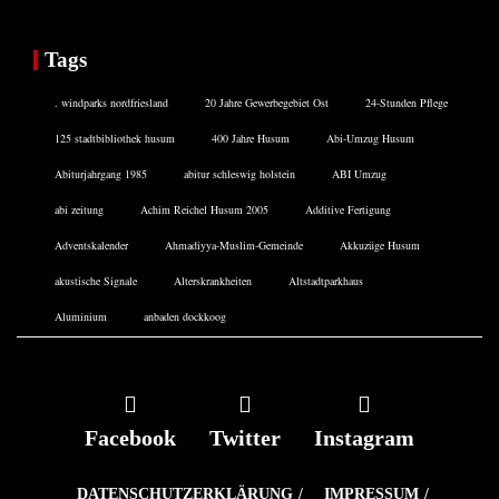
Tags
. windparks nordfriesland
20 Jahre Gewerbegebiet Ost
24-Stunden Pflege
125 stadtbibliothek husum
400 Jahre Husum
Abi-Umzug Husum
Abiturjahrgang 1985
abitur schleswig holstein
ABI Umzug
abi zeitung
Achim Reichel Husum 2005
Additive Fertigung
Adventskalender
Ahmadiyya-Muslim-Gemeinde
Akkuzüge Husum
akustische Signale
Alterskrankheiten
Altstadtparkhaus
Aluminium
anbaden dockkoog
Facebook
Twitter
Instagram
DATENSCHUTZERKLÄRUNG
IMPRESSUM