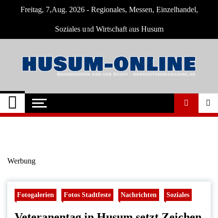
Skip
Freitag, 7,Aug. 2026 - Regionales, Messen, Einzelhandel,
to
content
Soziales und Wirtschaft aus Husum
Husum-Online
Nachrichten und Events für Husum und
Umgebung
Nachrichten
Werbung
Fotogalerien
Fotos Stadtfeste
Nachrichten
Soziales
Veteranentag in Husum setzt Zeichen