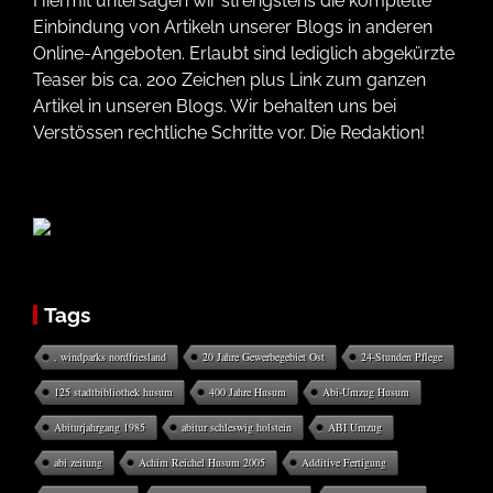
Hiermit untersagen wir strengstens die komplette
Einbindung von Artikeln unserer Blogs in anderen
Online-Angeboten. Erlaubt sind lediglich abgekürzte
Teaser bis ca. 200 Zeichen plus Link zum ganzen
Artikel in unseren Blogs. Wir behalten uns bei
Verstössen rechtliche Schritte vor. Die Redaktion!
Tags
. windparks nordfriesland
20 Jahre Gewerbegebiet Ost
24-Stunden Pflege
125 stadtbibliothek husum
400 Jahre Husum
Abi-Umzug Husum
Abiturjahrgang 1985
abitur schleswig holstein
ABI Umzug
abi zeitung
Achim Reichel Husum 2005
Additive Fertigung