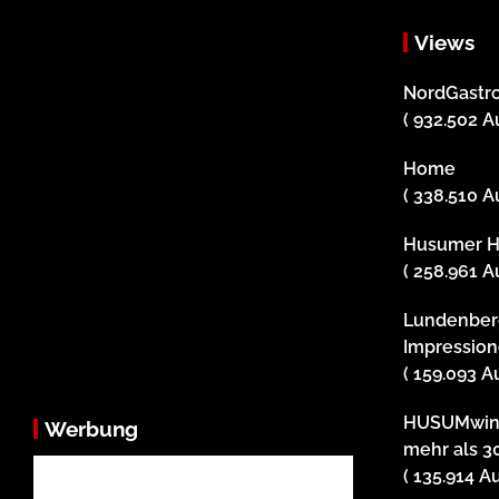
Views
NordGastro
( 932.502 A
Home
( 338.510 A
Husumer H
( 258.961 A
Lundenber
Impression
( 159.093 A
HUSUMwind
Werbung
mehr als 3
( 135.914 A