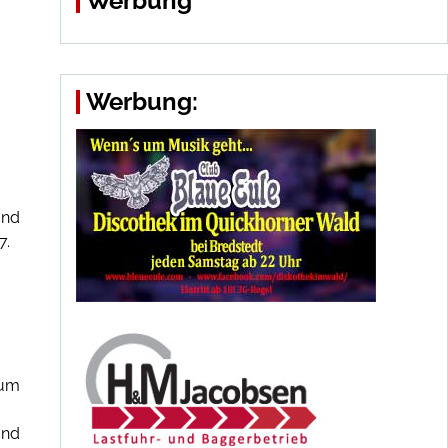
Werbung
Werbung:
and
7.
zum
und