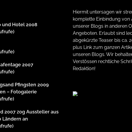
Hiermit untersagen wir stre
komplette Einbindung von A
 und Hotel 2008
unserer Blogs in anderen O
ufrufe)
Angeboten. Erlaubt sind led
abgekürzte Teaser bis ca. 
plus Link zum ganzen Artike
ufrufe)
unseren Blogs. Wir behalte
Verstössen rechtliche Schrit
afentage 2007
Redaktion!
ufrufe)
gsand Pfingsten 2009
en – Fotogalerie
ufrufe)
 2007 zog Aussteller aus
0 Ländern an
ufrufe)