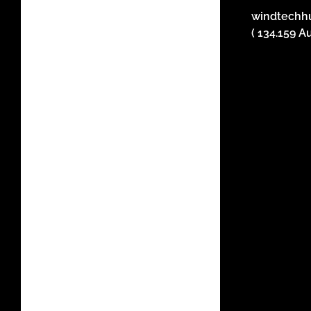
windtechhu
( 134.159 A