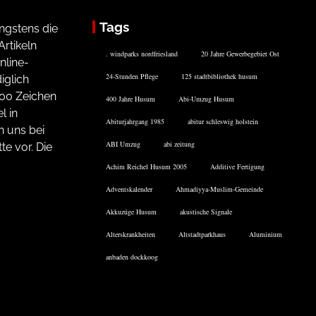
Tags
ngstens die
rtikeln
. windparks nordfriesland
20 Jahre Gewerbegebiet Ost
nline-
24-Stunden Pflege
125 stadtbibliothek husum
iglich
200 Zeichen
400 Jahre Husum
Abi-Umzug Husum
l in
Abiturjahrgang 1985
abitur schleswig holstein
n uns bei
ABI Umzug
abi zeitung
te vor. Die
Achim Reichel Husum 2005
Additive Fertigung
Adventskalender
Ahmadiyya-Muslim-Gemeinde
Akkuzüge Husum
akustische Signale
Alterskrankheiten
Altstadtparkhaus
Aluminium
anbaden dockkoog