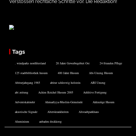
Verstössen rechtliche Schritte vor. Die Redaktion!
Tags
. windparks nordfriesland
20 Jahre Gewerbegebiet Ost
24-Stunden Pflege
125 stadtbibliothek husum
400 Jahre Husum
Abi-Umzug Husum
Abiturjahrgang 1985
abitur schleswig holstein
ABI Umzug
abi zeitung
Achim Reichel Husum 2005
Additive Fertigung
Adventskalender
Ahmadiyya-Muslim-Gemeinde
Akkuzüge Husum
akustische Signale
Alterskrankheiten
Altstadtparkhaus
Aluminium
anbaden dockkoog