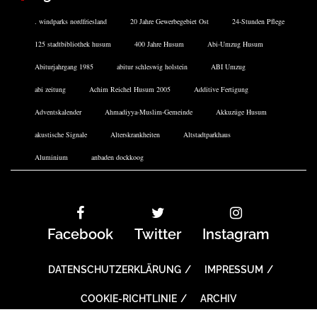
. windparks nordfriesland
20 Jahre Gewerbegebiet Ost
24-Stunden Pflege
125 stadtbibliothek husum
400 Jahre Husum
Abi-Umzug Husum
Abiturjahrgang 1985
abitur schleswig holstein
ABI Umzug
abi zeitung
Achim Reichel Husum 2005
Additive Fertigung
Adventskalender
Ahmadiyya-Muslim-Gemeinde
Akkuzüge Husum
akustische Signale
Alterskrankheiten
Altstadtparkhaus
Aluminium
anbaden dockkoog
Facebook
Twitter
Instagram
DATENSCHUTZERKLÄRUNG
IMPRESSUM
COOKIE-RICHTLINIE
ARCHIV