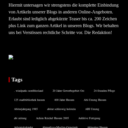
Hiermit untersagen wir strengstens die komplette Einbindung
von Artikeln unserer Blogs in anderen Online-Angeboten.
Erlaubt sind lediglich abgekürzte Teaser bis ca. 200 Zeichen
plus Link zum ganzen Artikel in unseren Blogs. Wir behalten
uns bei Verstössen rechtliche Schritte vor. Die Redaktion!
Tags
. windparks nordfriesland
20 Jahre Gewerbegebiet Ost
24-Stunden Pflege
125 stadtbibliothek husum
400 Jahre Husum
Abi-Umzug Husum
Abiturjahrgang 1985
abitur schleswig holstein
ABI Umzug
abi zeitung
Achim Reichel Husum 2005
Additive Fertigung
Adventskalender
Ahmadiyya-Muslim-Gemeinde
Akkuzüge Husum