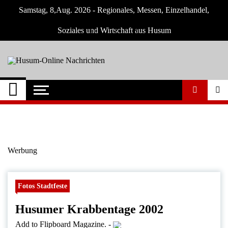
Skip
Samstag, 8,Aug. 2026 - Regionales, Messen, Einzelhandel,
to
content
Soziales und Wirtschaft aus Husum
Husum-Online
Nachrichten und Events für Husum und
Umgebung
Nachrichten
Werbung
Fotos Stadtfeste
Husumer Krabbentage 2002
Add to Flipboard Magazine.
-