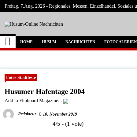
Skip
Freitag, 7,Aug. 2026 - Regionales, Messen, Einzelhandel, Soziales
to
content
Husum-Online Nachr
Nachrichten und Events für Husum und Um
HOME
HUSUM
NACHRICHTEN
FOTOGALERIEN
Fotos Stadtfeste
Husumer Hafentage 2004
Add to Flipboard Magazine.
-
Redakteur
10. November 2019
4/5 - (1 vote)