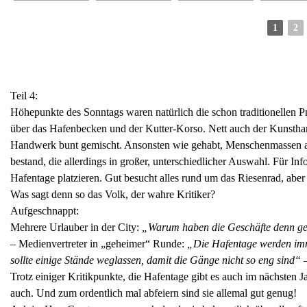
1
2
Teil 4:
Höhepunkte des Sonntags waren natürlich die schon traditionellen
über das Hafenbecken und der Kutter-Korso. Nett auch der Kunstha
Handwerk bunt gemischt. Ansonsten wie gehabt, Menschenmassen au
bestand, die allerdings in großer, unterschiedlicher Auswahl. Für I
Hafentage platzieren. Gut besucht alles rund um das Riesenrad, ab
Was sagt denn so das Volk, der wahre Kritiker?
Aufgeschnappt:
Mehrere Urlauber in der City:
„Warum haben die Geschäfte denn gesc
– Medienvertreter in „geheimer“ Runde:
„Die Hafentage werden imm
sollte einige Stände weglassen, damit die Gänge nicht so eng sind“
Trotz einiger Kritikpunkte, die Hafentage gibt es auch im nächsten 
auch. Und zum ordentlich mal abfeiern sind sie allemal gut genug!