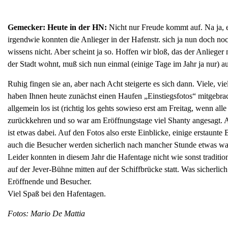
Gemecker: Heute in der HN:
Nicht nur Freude kommt auf. Na ja, e
irgendwie konnten die Anlieger in der Hafenstr. sich ja nun doch no
wissens nicht. Aber scheint ja so. Hoffen wir bloß, das der Anliege
der Stadt wohnt, muß sich nun einmal (einige Tage im Jahr ja nur) 
Ruhig fingen sie an, aber nach Acht steigerte es sich dann. Viele, 
haben Ihnen heute zunächst einen Haufen „Einstiegsfotos“ mitgebra
allgemein los ist (richtig los gehts sowieso erst am Freitag, wenn al
zurückkehren und so war am Eröffnungstage viel Shanty angesagt. Ab
ist etwas dabei. Auf den Fotos also erste Einblicke, einige erstaun
auch die Besucher werden sicherlich nach mancher Stunde etwas wa
Leider konnten in diesem Jahr die Hafentage nicht wie sonst traditio
auf der Jever-Bühne mitten auf der Schiffbrücke statt. Was sicherli
Eröffnende und Besucher.
Viel Spaß bei den Hafentagen.
Fotos: Mario De Mattia