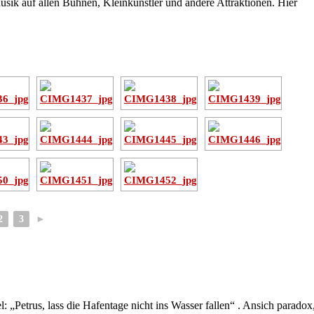
ik auf allen Bühnen, Kleinkünstler und andere Attraktionen. Hier
2
3
►
 „Petrus, lass die Hafentage nicht ins Wasser fallen“ . Ansich paradox