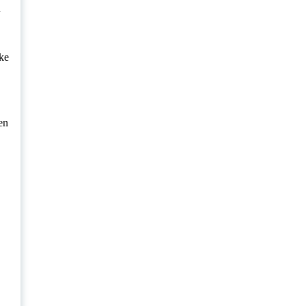
n
nke
en