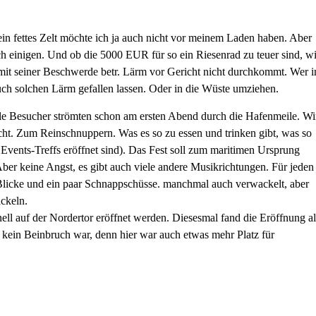
in fettes Zelt möchte ich ja auch nicht vor meinem Laden haben. Aber
ch einigen. Und ob die 5000 EUR für so ein Riesenrad zu teuer sind, wi
r mit seiner Beschwerde betr. Lärm vor Gericht nicht durchkommt. Wer i
auch solchen Lärm gefallen lassen. Oder in die Wüste umziehen.
viele Besucher strömten schon am ersten Abend durch die Hafenmeile. Wi
cht. Zum Reinschnuppern. Was es so zu essen und trinken gibt, was so
le Events-Treffs eröffnet sind). Das Fest soll zum maritimen Ursprung
er keine Angst, es gibt auch viele andere Musikrichtungen. Für jeden
te Blicke und ein paar Schnappschüsse. manchmal auch verwackelt, aber
ckeln.
nell auf der Nordertor eröffnet werden. Diesesmal fand die Eröffnung a
ch kein Beinbruch war, denn hier war auch etwas mehr Platz für