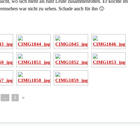
taucht, wo sich mehr als fünf Leute zusammenrotten. Er kochte im
Fernsehen war nicht zu sehen. Schade auch für ihn 🙂
...
5
►