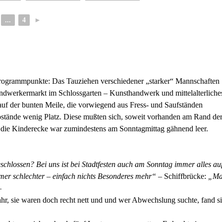
...
4
►
 Programmpunkte: Das Tauziehen verschiedener „starker“ Mannschaften
ndwerkermarkt im Schlossgarten – Kunsthandwerk und mittelalterliche
f der bunten Meile, die vorwiegend aus Fress- und Saufständen
nfostände wenig Platz. Diese mußten sich, soweit vorhanden am Rand de
er die Kinderecke war zumindestens am Sonntagmittag gähnend leer.
hlossen? Bei uns ist bei Stadtfesten auch am Sonntag immer alles au
er schlechter – einfach nichts Besonderes mehr“
– Schiffbrücke:
„M
–
Jahr, sie waren doch recht nett und und wer Abwechslung suchte, fand s