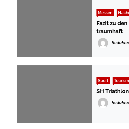
Messen
Nachr
Fazit zu de
traumhaft
Redakte
Sport
Touris
SH Triathlon
Redakte