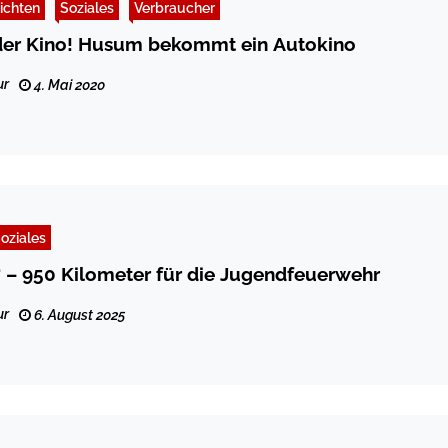
ichten
Soziales
Verbraucher
der Kino! Husum bekommt ein Autokino
ur
4. Mai 2020
oziales
t“ – 950 Kilometer für die Jugendfeuerwehr
ur
6. August 2025