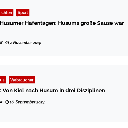
ichten
Sport
n Husumer Hafentagen: Husums große Sause war
ur
7. November 2019
mus
Verbraucher
: Von Kiel nach Husum in drei Disziplinen
ur
16. September 2024