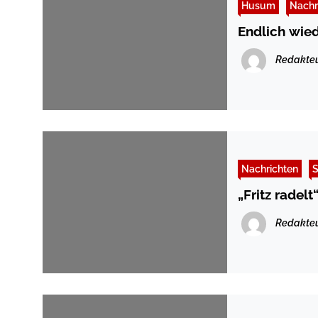
Husum
Nachr
Endlich wie
Redakte
Nachrichten
S
„Fritz radel
Redakte