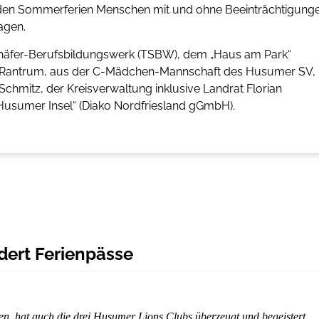
r den Sommerferien Menschen mit und ohne Beeinträchtigung
agen.
häfer-Berufsbildungswerk (TSBW), dem „Haus am Park“
V Rantrum, aus der C-Mädchen-Mannschaft des Husumer SV,
hmitz, der Kreisverwaltung inklusive Landrat Florian
Husumer Insel“ (Diako Nordfriesland gGmbH).
dert Ferienpässe
en, hat auch die drei Husumer Lions Clubs überzeugt und begeistert.