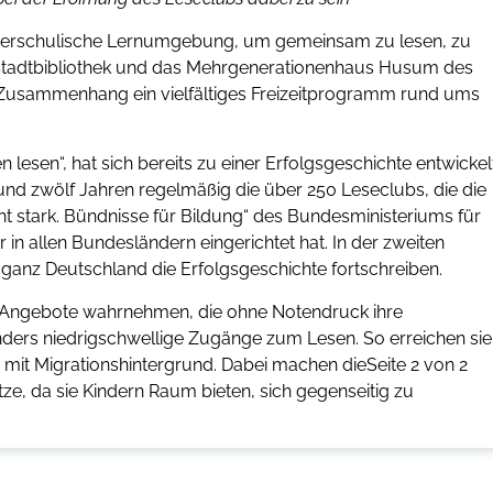
außerschulische Lernumgebung, um gemeinsam zu lesen, zu
e Stadtbibliothek und das Mehrgenerationenhaus Husum des
 Zusammenhang ein vielfältiges Freizeitprogramm rund ums
esen“, hat sich bereits zu einer Erfolgsgeschichte entwickelt
und zwölf Jahren regelmäßig die über 250 Leseclubs, die die
t stark. Bündnisse für Bildung“ des Bundesministeriums für
in allen Bundesländern eingerichtet hat. In der zweiten
anz Deutschland die Erfolgsgeschichte fortschreiben.
rte Angebote wahrnehmen, die ohne Notendruck ihre
nders niedrigschwellige Zugänge zum Lesen. So erreichen sie
 mit Migrationshintergrund. Dabei machen dieSeite 2 von 2
e, da sie Kindern Raum bieten, sich gegenseitig zu