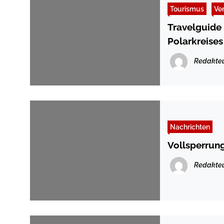
Tourismus
Ve
Travelguide
Polarkreises
Redakte
Nachrichten
Vollsperrun
Redakte