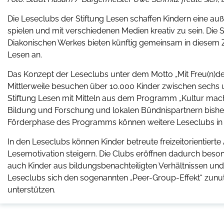
Die Leseclubs der Stiftung Lesen schaffen Kindern eine 
spielen und mit verschiedenen Medien kreativ zu sein. Di
Diakonischen Werkes bieten künftig gemeinsam in diesem
Lesen an.
Das Konzept der Leseclubs unter dem Motto „Mit Freu(n)den l
Mittlerweile besuchen über 10.000 Kinder zwischen sechs 
Stiftung Lesen mit Mitteln aus dem Programm „Kultur mach
Bildung und Forschung und lokalen Bündnispartnern bisher 
Förderphase des Programms können weitere Leseclubs in g
In den Leseclubs können Kinder betreute freizeitorientie
Lesemotivation steigern. Die Clubs eröffnen dadurch beso
auch Kinder aus bildungsbenachteiligten Verhältnissen und
Leseclubs sich den sogenannten „Peer-Group-Effekt“ zunutz
unterstützen.