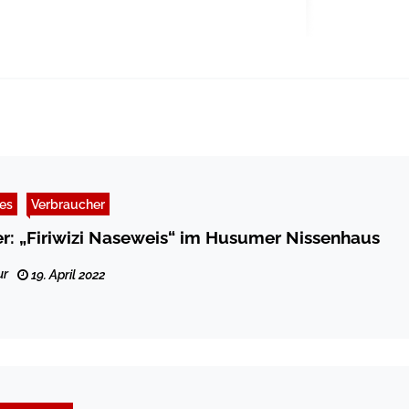
les
Verbraucher
er: „Firiwizi Naseweis“ im Husumer Nissenhaus
ur
19. April 2022