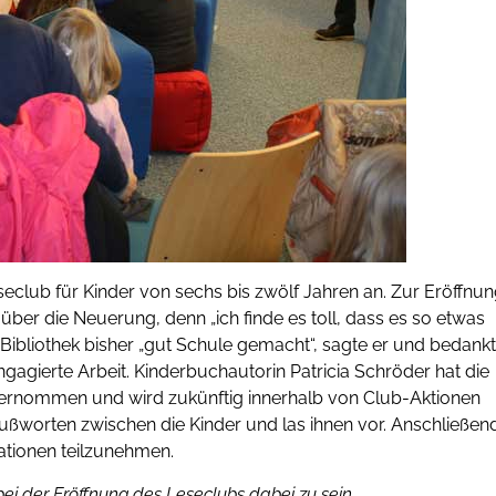
eseclub für Kinder von sechs bis zwölf Jahren an. Zur Eröffnu
ber die Neuerung, denn „ich finde es toll, dass es so etwas
 Bibliothek bisher „gut Schule gemacht“, sagte er und bedank
ngagierte Arbeit. Kinderbuchautorin Patricia Schröder hat die
ernommen und wird zukünftig innerhalb von Club-Aktionen
rußworten zwischen die Kinder und las ihnen vor. Anschließen
tationen teilzunehmen.
bei der Eröffnung des Leseclubs dabei zu sein