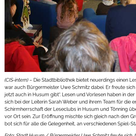
(CIS-intern) –
Die Stadtbibliothek bietet neuerdings einen L
war auch Bürgermeister Uwe Schmitz dabei. Er freute sich ü
jetzt auch in Husum gibt“. Lesen und Vorlesen haben in der
sich bei der Leiterin Sarah Weber und ihrem Team für die e
Schirmherrschaft der Leseclubs in Husum und Tönning üb
vor Ort sein. Zur Eröffnung mischte sich gleich nach den G
bot sich für alle die Gelegenheit, an verschiedenen Spiel-S
Foto: Stadt Husum / Bürgermeister Uwe Schmitz freute sich, 