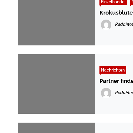
Einzelhandel
Krokusblüte
Redakte
Nachrichten
Partner find
Redakte