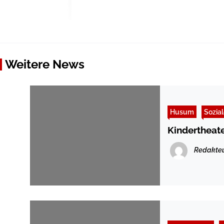
Weitere News
Husum
Sozia
Kindertheat
Redakte