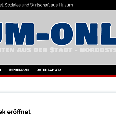
el, Soziales und Wirtschaft aus Husum
hrichten
nd Umgebung
N
IMPRESSUM
DATENSCHUTZ
ek eröffnet