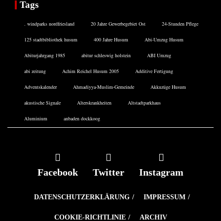
Tags
. windparks nordfriesland
20 Jahre Gewerbegebiet Ost
24-Stunden Pflege
125 stadtbibliothek husum
400 Jahre Husum
Abi-Umzug Husum
Abiturjahrgang 1985
abitur schleswig holstein
ABI Umzug
abi zeitung
Achim Reichel Husum 2005
Additive Fertigung
Adventskalender
Ahmadiyya-Muslim-Gemeinde
Akkuzüge Husum
akustische Signale
Alterskrankheiten
Altstadtparkhaus
Aluminium
anbaden dockkoog
Facebook
Twitter
Instagram
DATENSCHUTZERKLÄRUNG
IMPRESSUM
COOKIE-RICHTLINIE
ARCHIV