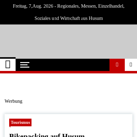
Skip
Freitag, 7,Aug. 2026 - Regionales, Messen, Einzelhandel,
to
content
Soziales und Wirtschaft aus Husum
Husum-Online
Nachrichten und Events für Husum und
Umgebung
Nachrichten
Werbung
Tourismus
Bikepacking auf Husum