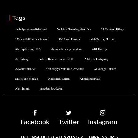
Tags
. windparks nordfriesland
20 Jahre Gewerbegebiet Ost
24-Stunden Pflege
125 stadtbibliothek husum
400 Jahre Husum
Abi-Umzug Husum
Abiturjahrgang 1985
abitur schleswig holstein
ABI Umzug
abi zeitung
Achim Reichel Husum 2005
Additive Fertigung
Adventskalender
Ahmadiyya-Muslim-Gemeinde
Akkuzüge Husum
akustische Signale
Alterskrankheiten
Altstadtparkhaus
Aluminium
anbaden dockkoog
Facebook
Twitter
Instagram
DATENSCHUTZERKLÄRUNG
IMPRESSUM