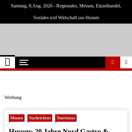
Skip
Samstag, 8,Aug. 2026 - Regionales, Messen, Einzelhandel,
to
content
Soziales und Wirtschaft aus Husum
Husum-Online
Nachrichten und Events für Husum und
Umgebung
Nachrichten
Werbung
Messen
Nachrichten
Tourismus
Husum: 20 Jahre Nord Gastro &