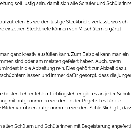
eitung soll lustig sein, damit sich alle Schüler und Schülerinn
 aufzutreten. Es werden lustige Steckbriefe verfasst, wo sich
 Die einzelnen Steckbriefe können von Mitschülern ergänzt
e man ganz kreativ ausfüllen kann. Zum Beispiel kann man ein
mmen sind oder am meisten gefeiert haben. Auch, wenn
umindest in die Abizeitung rein. Dies gehört zur Abizeit dazu.
nschüchtern lassen und immer dafür gesorgt, dass die junge
e besten Lehrer fehlen. Lieblingslehrer gibt es an jeder Schul
tung mit aufgenommen werden. In der Regel ist es für die
 Bilder von ihnen aufgenommen werden. Schließlich gilt, das
n allen Schülern und Schülerinnen mit Begeisterung angeferti