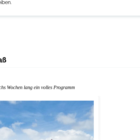
eiben.
aß
echs Wochen lang ein volles Programm