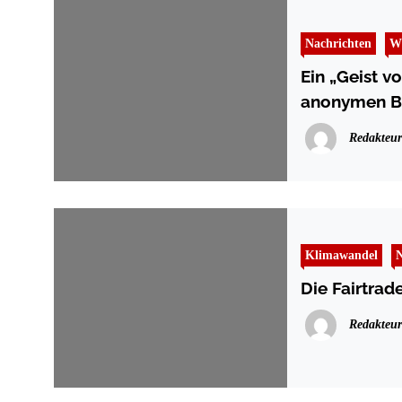
Nachrichten
Wi
Ein „Geist v
anonymen Br
Redakteur
Klimawandel
N
Die Fairtra
Redakteur