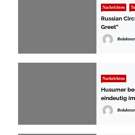
Nachrichten
To
Russian Circ
Greet“
Redakteur
Nachrichten
Husumer bes
eindeutig i
Redakteur