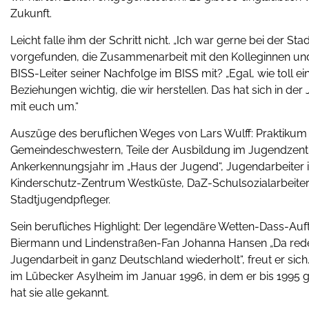
Zukunft.
Leicht falle ihm der Schritt nicht. „Ich war gerne bei de
vorgefunden, die Zusammenarbeit mit den Kolleginnen und
BISS-Leiter seiner Nachfolge im BISS mit? „Egal, wie toll e
Beziehungen wichtig, die wir herstellen. Das hat sich in der
mit euch um.“
Auszüge des beruflichen Weges von Lars Wulff: Praktikum in
Gemeindeschwestern, Teile der Ausbildung im Jugendzent
Ankerkennungsjahr im „Haus der Jugend“, Jugendarbeiter in
Kinderschutz-Zentrum Westküste, DaZ-Schulsozialarbeiter 
Stadtjugendpfleger.
Sein berufliches Highlight: Der legendäre Wetten-Dass-Auftr
Biermann und Lindenstraßen-Fan Johanna Hansen „Da reden
Jugendarbeit in ganz Deutschland wiederholt“, freut er sic
im Lübecker Asylheim im Januar 1996, in dem er bis 1995 
hat sie alle gekannt.