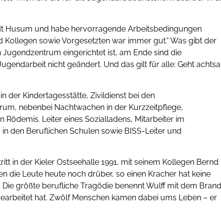
r Stadt Husum und habe hervorragende Arbeitsbedingungen
 Kollegen sowie Vorgesetzten war immer gut.“ Was gibt der
in Jugendzentrum eingerichtet ist, am Ende sind die
 Jugendarbeit nicht geändert. Und das gilt für alle: Geht achts
 der Kindertagesstätte, Zivildienst bei den
rum, nebenbei Nachtwachen in der Kurzzeitpflege,
 Rödemis. Leiter eines Sozialladens, Mitarbeiter im
in den Beruflichen Schulen sowie BISS-Leiter und
itt in der Kieler Ostseehalle 1991, mit seinem Kollegen Bernd
 die Leute heute noch drüber, so einen Kracher hat keine
h. Die größte berufliche Tragödie benennt Wulff mit dem Bran
gearbeitet hat. Zwölf Menschen kamen dabei ums Leben – er