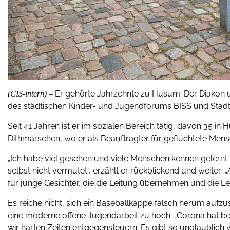
Er gehörte Jahrzehnte zu Husum: Der Diakon und 
(CIS-intern) –
des städtischen Kinder- und Jugendforums BISS und Stadt
Seit 41 Jahren ist er im sozialen Bereich tätig, davon 35 in 
Dithmarschen, wo er als Beauftragter für geflüchtete Men
„Ich habe viel gesehen und viele Menschen kennen gelernt.
selbst nicht vermutet“, erzählt er rückblickend und weiter: 
für junge Gesichter, die die Leitung übernehmen und die L
Es reiche nicht, sich ein Baseballkappe falsch herum aufz
eine moderne offene Jugendarbeit zu hoch. „Corona hat be
wir harten Zeiten entgegensteuern. Es gibt so unglaublich vi