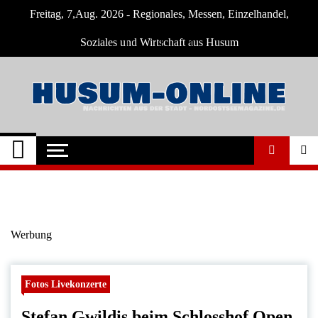
Skip
Freitag, 7,Aug. 2026 - Regionales, Messen, Einzelhandel,
to
content
Soziales und Wirtschaft aus Husum
Husum-Online
Nachrichten und Events für Husum und
Umgebung
Nachrichten
Werbung
Fotos Livekonzerte
Stefan Gwildis beim Schlosshof Open