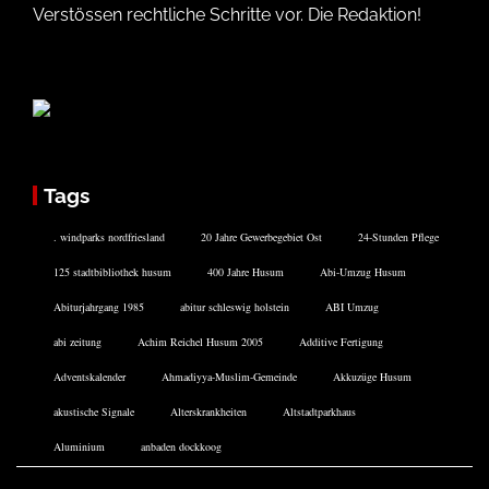
Verstössen rechtliche Schritte vor. Die Redaktion!
Tags
. windparks nordfriesland
20 Jahre Gewerbegebiet Ost
24-Stunden Pflege
125 stadtbibliothek husum
400 Jahre Husum
Abi-Umzug Husum
Abiturjahrgang 1985
abitur schleswig holstein
ABI Umzug
abi zeitung
Achim Reichel Husum 2005
Additive Fertigung
Adventskalender
Ahmadiyya-Muslim-Gemeinde
Akkuzüge Husum
akustische Signale
Alterskrankheiten
Altstadtparkhaus
Aluminium
anbaden dockkoog