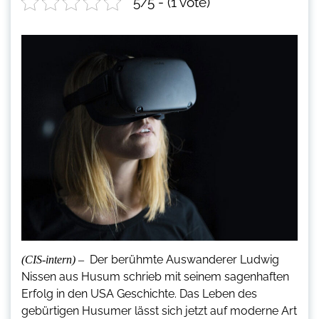
5/5 - (1 vote)
Der berühmte Auswanderer Ludwig
(CIS-intern) –
Nissen aus Husum schrieb mit seinem sagenhaften
Erfolg in den USA Geschichte. Das Leben des
gebürtigen Husumer lässt sich jetzt auf moderne Art