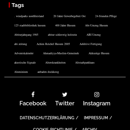
Tags
. windparks nordfriesland
20 Jahre Gewerbegebiet Ost
24-Stunden Pflege
125 stadtbibliothek husum
400 Jahre Husum
Abi-Umzug Husum
Abiturjahrgang 1985
abitur schleswig holstein
ABI Umzug
abi zeitung
Achim Reichel Husum 2005
Additive Fertigung
Adventskalender
Ahmadiyya-Muslim-Gemeinde
Akkuzüge Husum
akustische Signale
Alterskrankheiten
Altstadtparkhaus
Aluminium
anbaden dockkoog
Facebook
Twitter
Instagram
DATENSCHUTZERKLÄRUNG
IMPRESSUM
COOKIE-RICHTLINIE
ARCHIV