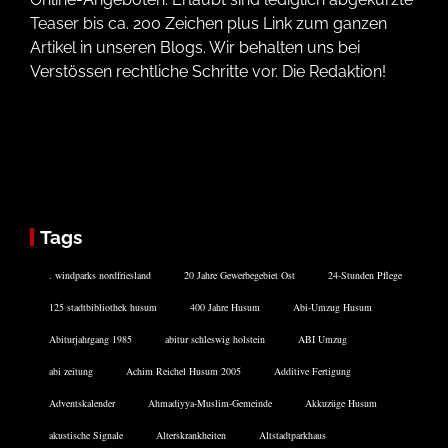
Teaser bis ca. 200 Zeichen plus Link zum ganzen
Artikel in unseren Blogs. Wir behalten uns bei
Verstössen rechtliche Schritte vor. Die Redaktion!
Tags
. windparks nordfriesland
20 Jahre Gewerbegebiet Ost
24-Stunden Pflege
125 stadtbibliothek husum
400 Jahre Husum
Abi-Umzug Husum
Abiturjahrgang 1985
abitur schleswig holstein
ABI Umzug
abi zeitung
Achim Reichel Husum 2005
Additive Fertigung
Adventskalender
Ahmadiyya-Muslim-Gemeinde
Akkuzüge Husum
akustische Signale
Alterskrankheiten
Altstadtparkhaus