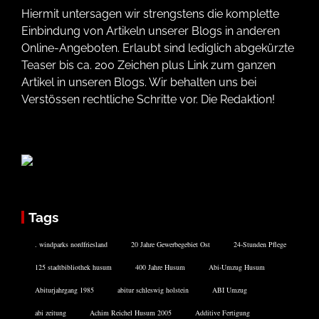
Hiermit untersagen wir strengstens die komplette
Einbindung von Artikeln unserer Blogs in anderen
Online-Angeboten. Erlaubt sind lediglich abgekürzte
Teaser bis ca. 200 Zeichen plus Link zum ganzen
Artikel in unseren Blogs. Wir behalten uns bei
Verstössen rechtliche Schritte vor. Die Redaktion!
Tags
. windparks nordfriesland
20 Jahre Gewerbegebiet Ost
24-Stunden Pflege
125 stadtbibliothek husum
400 Jahre Husum
Abi-Umzug Husum
Abiturjahrgang 1985
abitur schleswig holstein
ABI Umzug
abi zeitung
Achim Reichel Husum 2005
Additive Fertigung