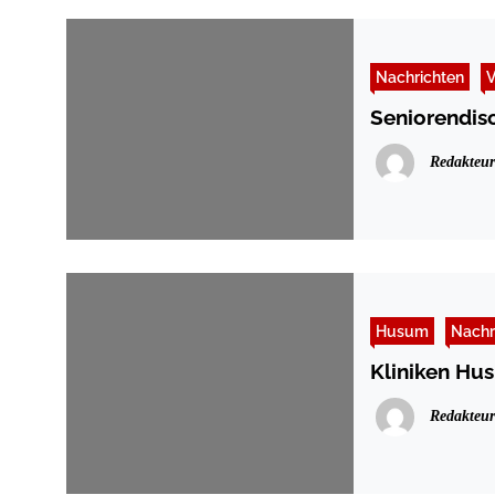
Nachrichten
V
Seniorendisc
Redakteur
Husum
Nachr
Kliniken Hu
Redakteur