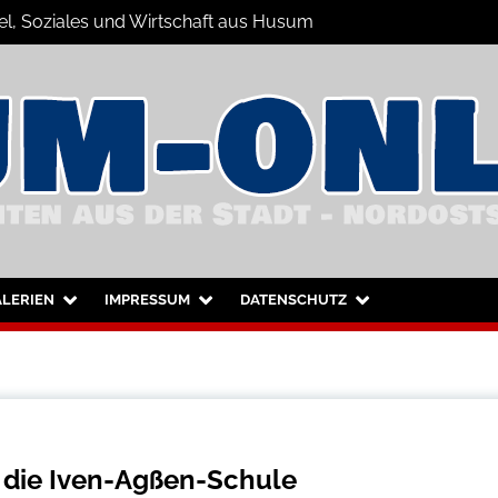
el, Soziales und Wirtschaft aus Husum
hrichten
nd Umgebung
LERIEN
IMPRESSUM
DATENSCHUTZ
 die Iven-Agßen-Schule