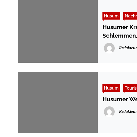
Husum
Nachr
Husumer Kra
Schlemmen,
Redakteur
Husum
Touri
Husumer Wei
Redakteur