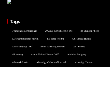
Tags
. windparks nordfriesland
20 Jahre Gewerbegebiet Ost
24-Stunden Pflege
125 stadtbibliothek husum
400 Jahre Husum
Abi-Umzug Husum
Abiturjahrgang 1985
abitur schleswig holstein
ABI Umzug
abi zeitung
Achim Reichel Husum 2005
Additive Fertigung
Adventskalender
Ahmadiyya-Muslim-Gemeinde
Akkuzüge Husum
akustische Signale
Alterskrankheiten
Altstadtparkhaus
Aluminium
anbaden dockkoog
Facebook
Twitter
Instagram