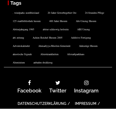
Tags
. windparks nordfriesland
20 Jahre Gewerbegebiet Ost
24-Stunden Pflege
125 stadtbibliothek husum
400 Jahre Husum
Abi-Umzug Husum
Abiturjahrgang 1985
abitur schleswig holstein
ABI Umzug
abi zeitung
Achim Reichel Husum 2005
Additive Fertigung
Adventskalender
Ahmadiyya-Muslim-Gemeinde
Akkuzüge Husum
akustische Signale
Alterskrankheiten
Altstadtparkhaus
Aluminium
anbaden dockkoog
Facebook
Twitter
Instagram
DATENSCHUTZERKLÄRUNG
IMPRESSUM
COOKIE-RICHTLINIE
ARCHIV