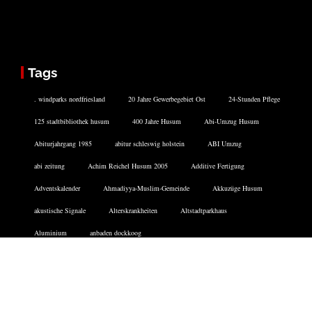
Tags
. windparks nordfriesland
20 Jahre Gewerbegebiet Ost
24-Stunden Pflege
125 stadtbibliothek husum
400 Jahre Husum
Abi-Umzug Husum
Abiturjahrgang 1985
abitur schleswig holstein
ABI Umzug
abi zeitung
Achim Reichel Husum 2005
Additive Fertigung
Adventskalender
Ahmadiyya-Muslim-Gemeinde
Akkuzüge Husum
akustische Signale
Alterskrankheiten
Altstadtparkhaus
Aluminium
anbaden dockkoog
Facebook
Twitter
Instagram