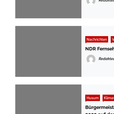
Redakte
Nachrichten
V
NDR Fernseh
Redakte
Husum
Klima
Bürgermeist