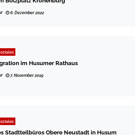
m Bolzplatz Kronenburg
ur
6. Dezember 2022
oziales
egration im Husumer Rathaus
ur
7. November 2019
oziales
es Stadtteilbüros Obere Neustadt in Husum