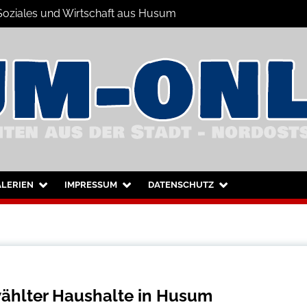
 Soziales und Wirtschaft aus Husum
hrichten
nd Umgebung
LERIEN
IMPRESSUM
DATENSCHUTZ
ählter Haushalte in Husum