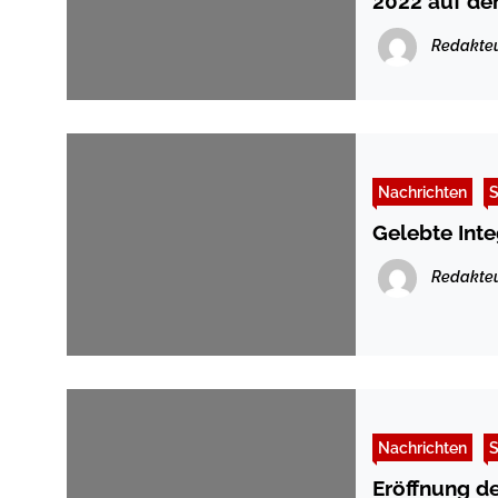
2022 auf de
Redakte
Nachrichten
S
Gelebte Int
Redakte
Nachrichten
S
Eröffnung d