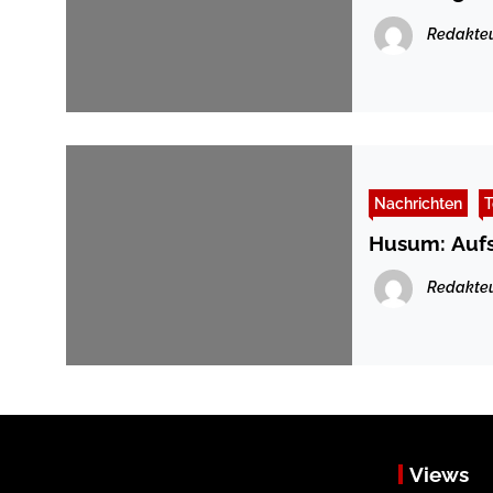
Redakte
Nachrichten
T
Husum: Aufs
Redakte
Views