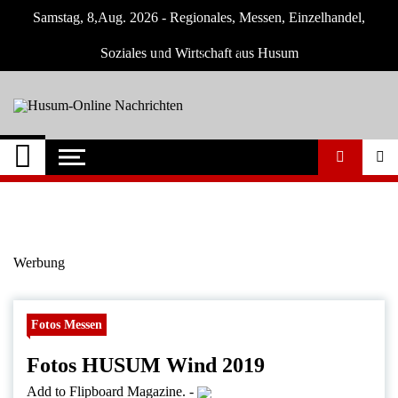
Skip
Samstag, 8,Aug. 2026 - Regionales, Messen, Einzelhandel,
to
content
Soziales und Wirtschaft aus Husum
Husum-Online
Nachrichten und Events für Husum und
Umgebung
Nachrichten
Werbung
Fotos Messen
Fotos HUSUM Wind 2019
Add to Flipboard Magazine.
-