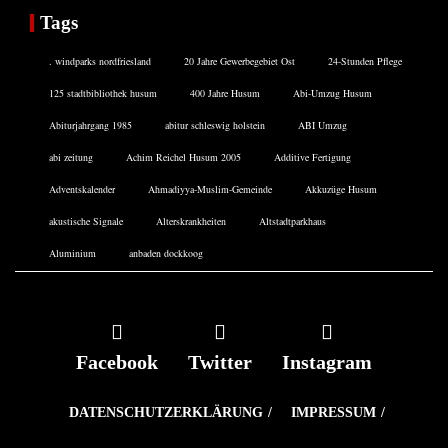
Tags
. windparks nordfriesland
20 Jahre Gewerbegebiet Ost
24-Stunden Pflege
125 stadtbibliothek husum
400 Jahre Husum
Abi-Umzug Husum
Abiturjahrgang 1985
abitur schleswig holstein
ABI Umzug
abi zeitung
Achim Reichel Husum 2005
Additive Fertigung
Adventskalender
Ahmadiyya-Muslim-Gemeinde
Akkuzüge Husum
akustische Signale
Alterskrankheiten
Altstadtparkhaus
Aluminium
anbaden dockkoog
Facebook
Twitter
Instagram
DATENSCHUTZERKLÄRUNG
IMPRESSUM