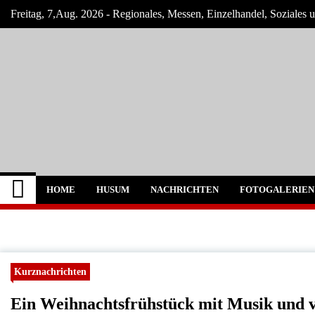
Skip
Freitag, 7,Aug. 2026 - Regionales, Messen, Einzelhandel, Soziales
to
content
Husum-Online Nachr
Nachrichten und Events für Husum und Um
HOME
HUSUM
NACHRICHTEN
FOTOGALERIEN
Kurznachrichten
Ein Weihnachtsfrühstück mit Musik und 