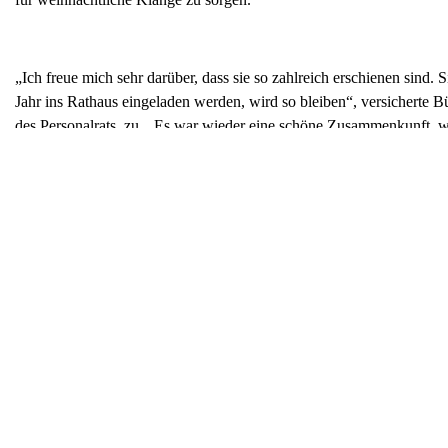
„Ich freue mich sehr darüber, dass sie so zahlreich erschienen sind.
Jahr ins Rathaus eingeladen werden, wird so bleiben“, versicherte 
des Personalrats, zu. „Es war wieder eine schöne Zusammenkunft, wi
Nächster Beitrag
Kurznachrichten
Hermann-Tast-Schule als „Jugend forscht-
Do. Dez. 5 , 2024
Die Hermann-Tast-Schule (HTS) in Husum wurde mit der Auszeichnu
geehrt. Dieser Titel würdigt das außergewöhnliche Engagement der 
Förderung von Nachwuchstalenten. Im Rahmen einer feierlichen Ver