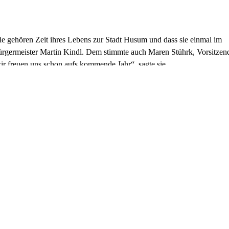
 Sie gehören Zeit ihres Lebens zur Stadt Husum und dass sie einmal im
Bürgermeister Martin Kindl. Dem stimmte auch Maren Stührk, Vorsitzen
r freuen uns schon aufs kommende Jahr“, sagte sie.
Schule des Jahres“ ausgezeichnet
ng „Jugend forscht – Schule des Jahres 2024 in Schleswig-Holstein“
Schule im Bereich der Naturwissenschaften und ihre langjährige
anstaltung präsentierten die Schülerinnen und Schüler den geladenen