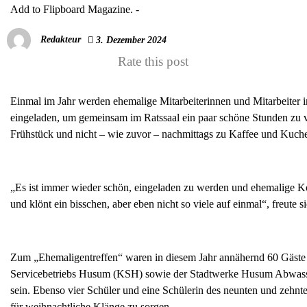
Add to Flipboard Magazine.
-
Redakteur
3. Dezember 2024
Rate this post
Einmal im Jahr werden ehemalige Mitarbeiterinnen und Mitarbeiter 
eingeladen, um gemeinsam im Ratssaal ein paar schöne Stunden zu ve
Frühstück und nicht – wie zuvor – nachmittags zu Kaffee und Kuch
„Es ist immer wieder schön, eingeladen zu werden und ehemalige Kol
und klönt ein bisschen, aber eben nicht so viele auf einmal“, freute s
Zum „Ehemaligentreffen“ waren in diesem Jahr annähernd 60 Gäst
Servicebetriebs Husum (KSH) sowie der Stadtwerke Husum Abwasser
sein. Ebenso vier Schüler und eine Schülerin des neunten und zehn
für weihnachtliche Klänge zu sorgen.