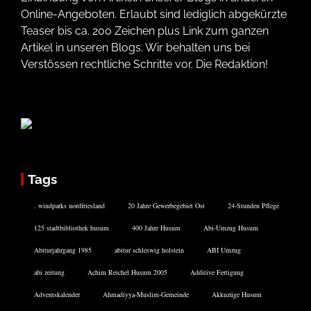
Online-Angeboten. Erlaubt sind lediglich abgekürzte
Teaser bis ca. 200 Zeichen plus Link zum ganzen
Artikel in unseren Blogs. Wir behalten uns bei
Verstössen rechtliche Schritte vor. Die Redaktion!
Tags
. windparks nordfriesland
20 Jahre Gewerbegebiet Ost
24-Stunden Pflege
125 stadtbibliothek husum
400 Jahre Husum
Abi-Umzug Husum
Abiturjahrgang 1985
abitur schleswig holstein
ABI Umzug
abi zeitung
Achim Reichel Husum 2005
Additive Fertigung
Adventskalender
Ahmadiyya-Muslim-Gemeinde
Akkuzüge Husum