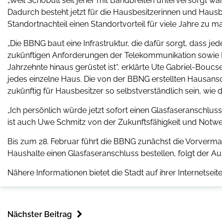
„Weil Schobüll seit jeher mit Bandbreiten unterversorgt war
Dadurch besteht jetzt für die Hausbesitzerinnen und Hausbe
Standortnachteil einen Standortvorteil für viele Jahre zu ma
„Die BBNG baut eine Infrastruktur, die dafür sorgt, dass je
zukünftigen Anforderungen der Telekommunikation sowie I
Jahrzehnte hinaus gerüstet ist“, erklärte Ute Gabriel-Bouc
jedes einzelne Haus. Die von der BBNG erstellten Hausans
zukünftig für Hausbesitzer so selbstverständlich sein, wie 
„Ich persönlich würde jetzt sofort einen Glasfaseranschlu
ist auch Uwe Schmitz von der Zukunftsfähigkeit und Notwe
Bis zum 28. Februar führt die BBNG zunächst die Vorverma
Haushalte einen Glasfaseranschluss bestellen, folgt der A
Nähere Informationen bietet die Stadt auf ihrer Internetse
Nächster Beitrag