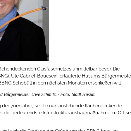
flächendeckenden Glasfasernetzes unmittelbar bevor. Die
BNG), Ute Gabriel-Boucsein, erläuterte Husums Bürgermeiste
 BBNG Schobüll in den nächsten Monaten erschließen will.
nd Bürgermeister Uwe Schmitz. / Foto: Stadt Husum
 der 70erJahre, sei die nun anstehende flächendeckende
aus die bedeutendste Infrastrukturausbaumaßnahme im Ort sei