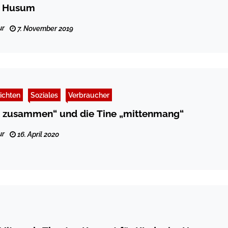
i Husum
ur
7. November 2019
ichten
Soziales
Verbraucher
 zusammen“ und die Tine „mittenmang“
ur
16. April 2020