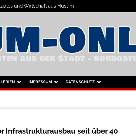
Soziales und Wirtschaft aus Husum
hrichten
nd Umgebung
LERIEN
IMPRESSUM
DATENSCHUTZ
r Infrastrukturausbau seit über 40