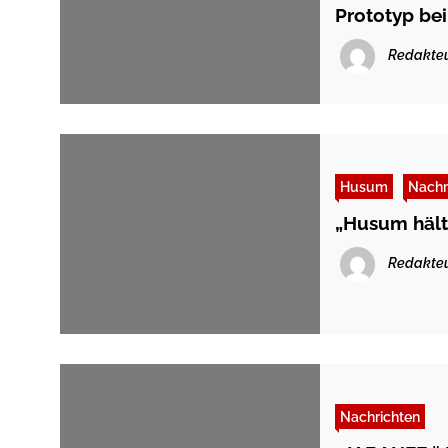
Prototyp be
Redakte
Husum
Nachr
„Husum hält
Redakte
Nachrichten