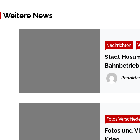
Weitere News
Nachrichten
W
Stadt Husum
Bahnbetrieb
Redakte
Fotos Verschied
Fotos und V
Krieg