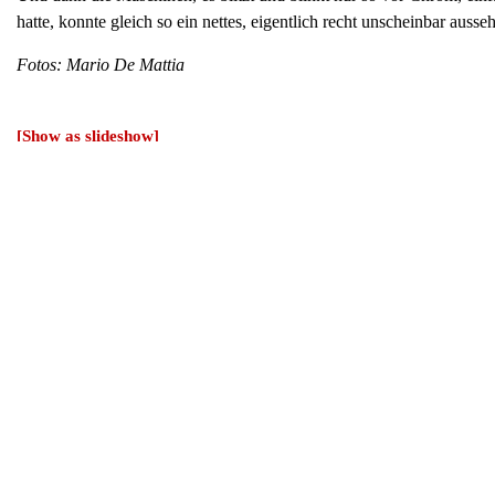
hatte, konnte gleich so ein nettes, eigentlich recht unscheinbar au
Fotos: Mario De Mattia
[Show as slideshow]
◄
1
Teil 2:
[Show as slideshow]