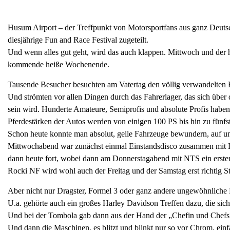
Husum Airport – der Treffpunkt von Motorsportfans aus ganz Deut
diesjährige Fun and Race Festival zugeteilt.
Und wenn alles gut geht, wird das auch klappen. Mittwoch und der 
kommende heiße Wochenende.
Tausende Besucher besuchten am Vatertag den völlig verwandelten
Und strömten vor allen Dingen durch das Fahrerlager, das sich über
sein wird. Hunderte Amateure, Semiprofis und absolute Profis haben
Pferdestärken der Autos werden von einigen 100 PS bis hin zu fünfst
Schon heute konnte man absolut, geile Fahrzeuge bewundern, auf u
Mittwochabend war zunächst einmal Einstandsdisco zusammen mit L
dann heute fort, wobei dann am Donnerstagabend mit NTS ein erster
Rocki NF wird wohl auch der Freitag und der Samstag erst richtig S
Aber nicht nur Dragster, Formel 3 oder ganz andere ungewöhnlich
U.a. gehörte auch ein großes Harley Davidson Treffen dazu, die sic
Und bei der Tombola gab dann aus der Hand der „Chefin und Chefs
Und dann die Maschinen, es blitzt und blinkt nur so vor Chrom, ein