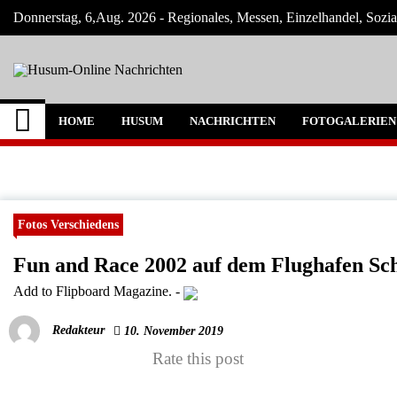
Skip
Donnerstag, 6,Aug. 2026 - Regionales, Messen, Einzelhandel, Sozi
to
content
Husum-Online Nachr
Nachrichten und Events für Husum und Um
HOME
HUSUM
NACHRICHTEN
FOTOGALERIEN
Fotos Verschiedens
Fun and Race 2002 auf dem Flughafen Sc
Add to Flipboard Magazine.
-
Redakteur
10. November 2019
Rate this post