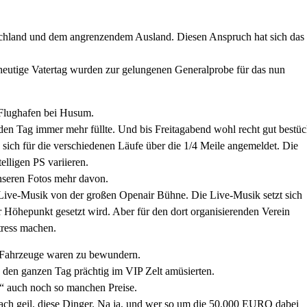
schland und dem angrenzendem Ausland. Diesen Anspruch hat sich das
heutige Vatertag wurden zur gelungenen Generalprobe für das nun
 Flughafen bei Husum.
 den Tag immer mehr füllte. Und bis Freitagabend wohl recht gut bestüc
 sich für die verschiedenen Läufe über die 1/4 Meile angemeldet. Die
elligen PS variieren.
nseren Fotos mehr davon.
ive-Musik von der großen Openair Bühne. Die Live-Musik setzt sich
 Höhepunkt gesetzt wird. Aber für den dort organisierenden Verein
tress machen.
e Fahrzeuge waren zu bewundern.
h den ganzen Tag prächtig im VIP Zelt amüsierten.
“ auch noch so manchen Preise.
fach geil, diese Dinger. Na ja, und wer so um die 50.000 EURO dabei