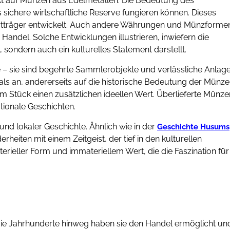
ärkt auf Münzen aus Edelmetallen. Die Bedeutung des
s sichere wirtschaftliche Reserve fungieren können. Dieses
Wertträger entwickelt. Auch andere Währungen und Münzforme
andel. Solche Entwicklungen illustrieren, inwiefern die
ondern auch ein kulturelles Statement darstellt.
 – sie sind begehrte Sammlerobjekte und verlässliche Anlage
als an, andererseits auf die historische Bedeutung der Münze
em Stück einen zusätzlichen ideellen Wert. Überlieferte Münze
tionale Geschichten.
nd lokaler Geschichte. Ähnlich wie in der
Geschichte Husums
eiten mit einem Zeitgeist, der tief in den kulturellen
erieller Form und immateriellem Wert, die die Faszination für
 die Jahrhunderte hinweg haben sie den Handel ermöglicht un