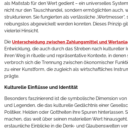
als Maßstab für den Wert gedient – ein universelles System,
nicht nur den Tauschhandel, sondern ermöglichten auch, w
strukturieren. Sie fungierten als verlässliche „Wertmesser“
reibungslos abgewickelt werden konnten. Dieses Prinzip gi
vielerlei Hinsicht.
Die
Unterscheidung zwischen Zahlungsmittel und Wertanl
Entwicklung, die auch durch das Streben nach kultureller
ihren Weg in rituelle und repräsentative Kontexte, in dene
verbroch sich die Trennung zwischen ökonomischer Funkt
zu einer Kunstform, die zugleich als wirtschaftliches Inst
prägte.
Kulturelle Einflüsse und Identität
Besonders faszinierend ist die symbolische Dimension von
und Legenden, die das kulturelle Gedächtnis einer Gesellsc
Politiker, Helden oder Gottheiten ihre Spuren hinterlassen
machen, das weit über seinen materiellen Wert hinausgeht. 
erstaunliche Einblicke in die Denk- und Glaubenswelten ve