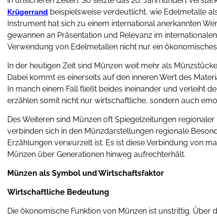
in unsicheren Zeiten. So setzte das 20. Jahrhundert verst
beispielsweise verdeutlicht, wie Edelmetalle al
Krügerrand
Instrument hat sich zu einem international anerkannten 
gewannen an Präsentation und Relevanz im internationalen H
Verwendung von Edelmetallen nicht nur ein ökonomisches, s
In der heutigen Zeit sind Münzen weit mehr als Münzstücke
Dabei kommt es einerseits auf den inneren Wert des Materi
In manch einem Fall fließt beides ineinander und verleiht d
erzählen somit nicht nur wirtschaftliche, sondern auch emo
Des Weiteren sind Münzen oft Spiegelzeitungen regionaler u
verbinden sich in den Münzdarstellungen regionale Besonderh
Erzählungen verwurzelt ist. Es ist diese Verbindung von mat
Münzen über Generationen hinweg aufrechterhält.
Münzen als Symbol und Wirtschaftsfaktor
Wirtschaftliche Bedeutung
Die ökonomische Funktion von Münzen ist unstrittig. Über