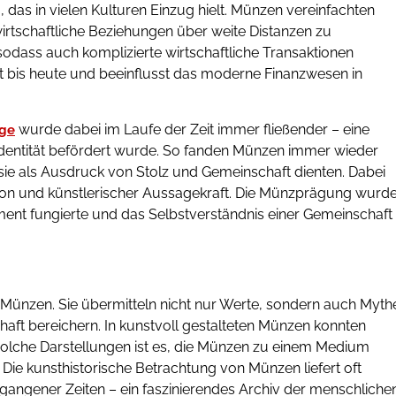
 das in vielen Kulturen Einzug hielt. Münzen vereinfachten
irtschaftliche Beziehungen über weite Distanzen zu
, sodass auch komplizierte wirtschaftliche Transaktionen
lt bis heute und beeinflusst das moderne Finanzwesen in
wurde dabei im Laufe der Zeit immer fließender – eine
age
 Identität befördert wurde. So fanden Münzen immer wieder
n sie als Ausdruck von Stolz und Gemeinschaft dienten. Dabei
ion und künstlerischer Aussagekraft. Die Münzprägung wurd
rument fungierte und das Selbstverständnis einer Gemeinschaft
 Münzen. Sie übermitteln nicht nur Werte, sondern auch Myth
haft bereichern. In kunstvoll gestalteten Münzen konnten
. Solche Darstellungen ist es, die Münzen zu einem Medium
Die kunsthistorische Betrachtung von Münzen liefert oft
rgangener Zeiten – ein faszinierendes Archiv der menschliche