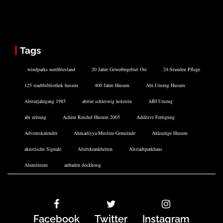
Tags
. windparks nordfriesland
20 Jahre Gewerbegebiet Ost
24-Stunden Pflege
125 stadtbibliothek husum
400 Jahre Husum
Abi-Umzug Husum
Abiturjahrgang 1985
abitur schleswig holstein
ABI Umzug
abi zeitung
Achim Reichel Husum 2005
Additive Fertigung
Adventskalender
Ahmadiyya-Muslim-Gemeinde
Akkuzüge Husum
akustische Signale
Alterskrankheiten
Altstadtparkhaus
Aluminium
anbaden dockkoog
Facebook
Twitter
Instagram