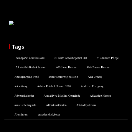
Tags
. windparks nordfriesland
20 Jahre Gewerbegebiet Ost
24-Stunden Pflege
125 stadtbibliothek husum
400 Jahre Husum
Abi-Umzug Husum
Abiturjahrgang 1985
abitur schleswig holstein
ABI Umzug
abi zeitung
Achim Reichel Husum 2005
Additive Fertigung
Adventskalender
Ahmadiyya-Muslim-Gemeinde
Akkuzüge Husum
akustische Signale
Alterskrankheiten
Altstadtparkhaus
Aluminium
anbaden dockkoog