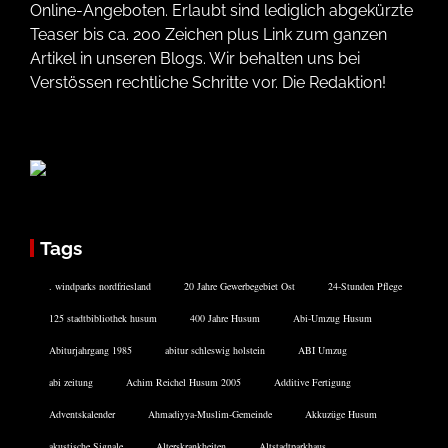
Online-Angeboten. Erlaubt sind lediglich abgekürzte
Teaser bis ca. 200 Zeichen plus Link zum ganzen
Artikel in unseren Blogs. Wir behalten uns bei
Verstössen rechtliche Schritte vor. Die Redaktion!
Tags
. windparks nordfriesland
20 Jahre Gewerbegebiet Ost
24-Stunden Pflege
125 stadtbibliothek husum
400 Jahre Husum
Abi-Umzug Husum
Abiturjahrgang 1985
abitur schleswig holstein
ABI Umzug
abi zeitung
Achim Reichel Husum 2005
Additive Fertigung
Adventskalender
Ahmadiyya-Muslim-Gemeinde
Akkuzüge Husum
akustische Signale
Alterskrankheiten
Altstadtparkhaus