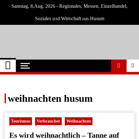
Skip
Samstag, 8,Aug. 2026 - Regionales, Messen, Einzelhandel,
to
content
Soziales und Wirtschaft aus Husum
Husum-Online
Nachrichten und Events für Husum und
Umgebung
Nachrichten
weihnachten husum
Tourismus
Verbraucher
Weihnachten
Es wird weihnachtlich – Tanne auf