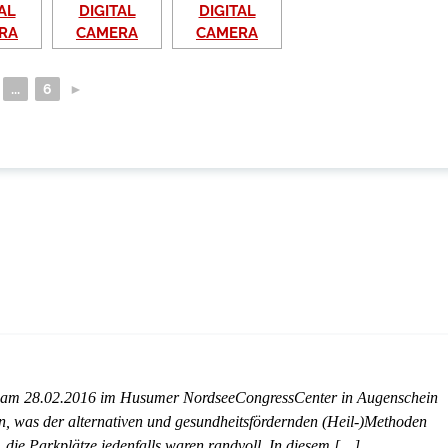
...
6
►
 am 28.02.2016 im Husumer NordseeCongressCenter in Augenschein
n, was der alternativen und gesundheitsfördernden (Heil-)Methoden
die Parkplätze jedenfalls waren randvoll. In diesem […]