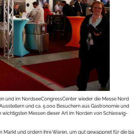
llen und im NordseeCongressCenter wieder die Messe Nord
0 Ausstellern und ca. 5.000 Besuchern aus Gastronomie und
den wichtigsten Messen dieser Art im Norden von Schleswig-
em Markt und ordern ihre Waren, um gut gewappnet für die ba