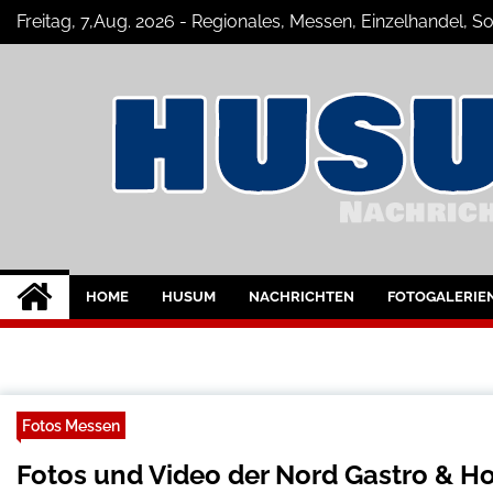
Skip
Freitag, 7,Aug. 2026 - Regionales, Messen, Einzelhandel, 
to
content
Husum-Online Nac
Nachrichten und Events für Husum u
HOME
HUSUM
NACHRICHTEN
FOTOGALERIE
Fotos Messen
Fotos und Video der Nord Gastro & Ho