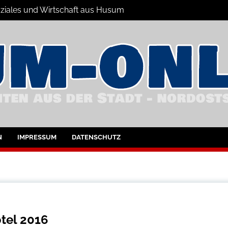
Soziales und Wirtschaft aus Husum
hrichten
nd Umgebung
N
IMPRESSUM
DATENSCHUTZ
tel 2016