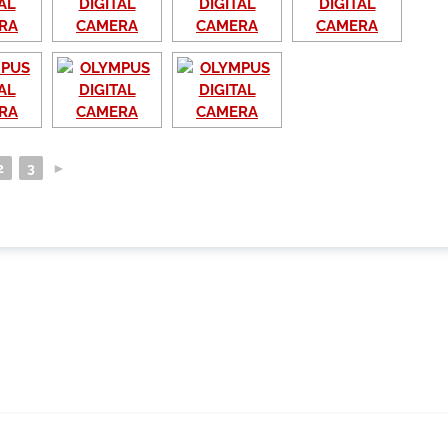
2
3
►