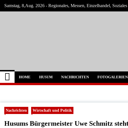
Skip
Samstag, 8,Aug. 2026 - Regionales, Messen, Einzelhandel, Soziale
to
content
Husum-Online Nachr
Nachrichten und Events für Husum und Um
HOME
HUSUM
NACHRICHTEN
FOTOGALERIEN
Nachrichten
Wirtschaft und Politik
Husums Bürgermeister Uwe Schmitz steht f