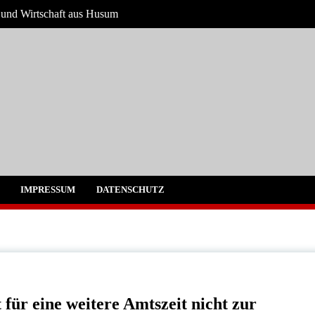
s und Wirtschaft aus Husum
ichten
gebung
IMPRESSUM
DATENSCHUTZ
ür eine weitere Amtszeit nicht zur