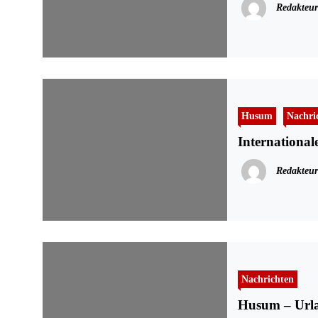
Redakteur
Husum
Nachri
Internationa
Redakteur
Nachrichten
Husum – Urla