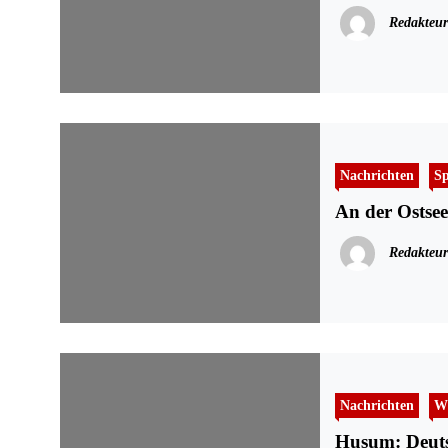
Redakteur
Nachrichten
Sp
An der Ostsee
Redakteur
Nachrichten
Wi
Husum: Deutsc