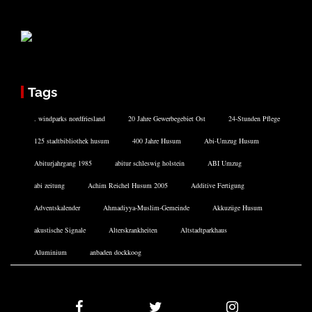
Tags
. windparks nordfriesland
20 Jahre Gewerbegebiet Ost
24-Stunden Pflege
125 stadtbibliothek husum
400 Jahre Husum
Abi-Umzug Husum
Abiturjahrgang 1985
abitur schleswig holstein
ABI Umzug
abi zeitung
Achim Reichel Husum 2005
Additive Fertigung
Adventskalender
Ahmadiyya-Muslim-Gemeinde
Akkuzüge Husum
akustische Signale
Alterskrankheiten
Altstadtparkhaus
Aluminium
anbaden dockkoog