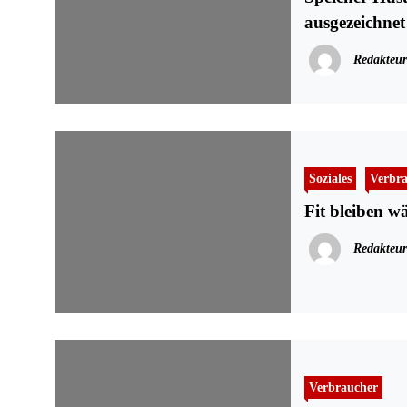
ausgezeichnet
Redakteur
Soziales
Verbr
Fit bleiben 
Redakteur
Verbraucher