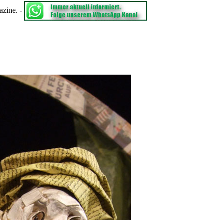
azine.
-