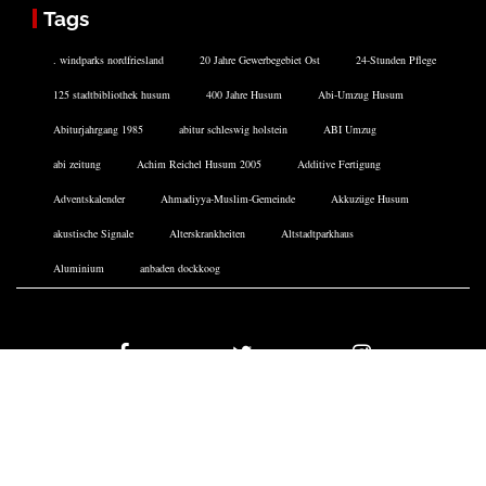
Tags
. windparks nordfriesland
20 Jahre Gewerbegebiet Ost
24-Stunden Pflege
125 stadtbibliothek husum
400 Jahre Husum
Abi-Umzug Husum
Abiturjahrgang 1985
abitur schleswig holstein
ABI Umzug
abi zeitung
Achim Reichel Husum 2005
Additive Fertigung
Adventskalender
Ahmadiyya-Muslim-Gemeinde
Akkuzüge Husum
akustische Signale
Alterskrankheiten
Altstadtparkhaus
Aluminium
anbaden dockkoog
Facebook
Twitter
Instagram
DATENSCHUTZERKLÄRUNG
IMPRESSUM
COOKIE-RICHTLINIE
ARCHIV