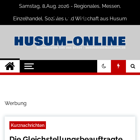
Skip
Samstag, 8,Aug. 2026 - Regionales, Messen,
to
content
Einzelhandel, Soziales und Wirtschaft aus Husum
Husum-Online
Nachrichten und Events für Husum
und Umgebung
Nachrichten
Werbung
Kurznachrichten
Die Gleichstellungsbeauftragte