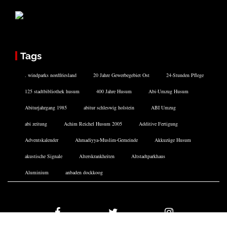
Tags
. windparks nordfriesland
20 Jahre Gewerbegebiet Ost
24-Stunden Pflege
125 stadtbibliothek husum
400 Jahre Husum
Abi-Umzug Husum
Abiturjahrgang 1985
abitur schleswig holstein
ABI Umzug
abi zeitung
Achim Reichel Husum 2005
Additive Fertigung
Adventskalender
Ahmadiyya-Muslim-Gemeinde
Akkuzüge Husum
akustische Signale
Alterskrankheiten
Altstadtparkhaus
Aluminium
anbaden dockkoog