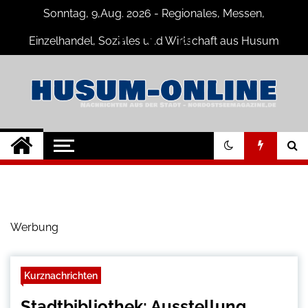
Skip
Sonntag, 9,Aug. 2026 - Regionales, Messen,
to
content
Einzelhandel, Soziales und Wirtschaft aus Husum
Husum-Online
Nachrichten und Events für Husum
und Umgebung
Nachrichten
Werbung
Kurznachrichten
Stadtbibliothek: Ausstellung