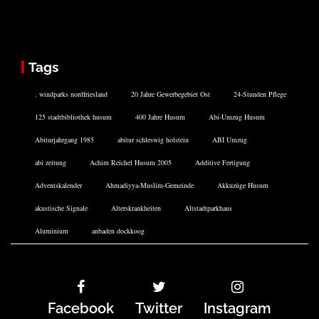
Tags
. windparks nordfriesland
20 Jahre Gewerbegebiet Ost
24-Stunden Pflege
125 stadtbibliothek husum
400 Jahre Husum
Abi-Umzug Husum
Abiturjahrgang 1985
abitur schleswig holstein
ABI Umzug
abi zeitung
Achim Reichel Husum 2005
Additive Fertigung
Adventskalender
Ahmadiyya-Muslim-Gemeinde
Akkuzüge Husum
akustische Signale
Alterskrankheiten
Altstadtparkhaus
Aluminium
anbaden dockkoog
Facebook
Twitter
Instagram