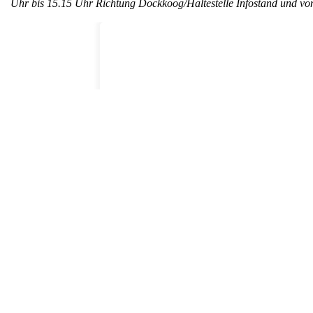
Uhr bis 15.15 Uhr Richtung Dockkoog/Haltestelle Infostand und vo
Weitere News
Kurznachrichten