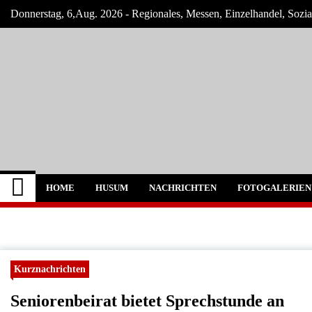
Skip
Donnerstag, 6,Aug. 2026 - Regionales, Messen, Einzelhandel, Sozi
to
content
Husum-Online Nachr
Nachrichten und Events für Husum und Um
HOME
HUSUM
NACHRICHTEN
FOTOGALERIEN
Kurznachrichten
Seniorenbeirat bietet Sprechstunde an