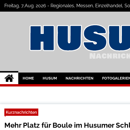
Skip
Freitag, 7,Aug. 2026 - Regionales, Messen, Einzelhandel, 
to
content
Husum-Online Nac
Nachrichten und Events für Husum u
HOME
HUSUM
NACHRICHTEN
FOTOGALERIE
Kurznachrichten
Mehr Platz für Boule im Husumer Sch