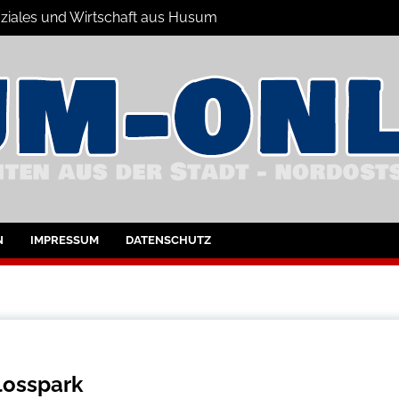
Soziales und Wirtschaft aus Husum
hrichten
nd Umgebung
N
IMPRESSUM
DATENSCHUTZ
losspark