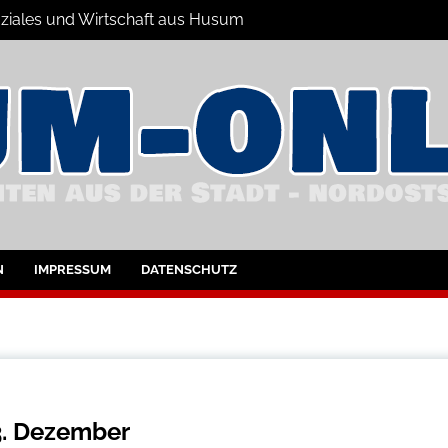
Soziales und Wirtschaft aus Husum
hrichten
nd Umgebung
N
IMPRESSUM
DATENSCHUTZ
3. Dezember