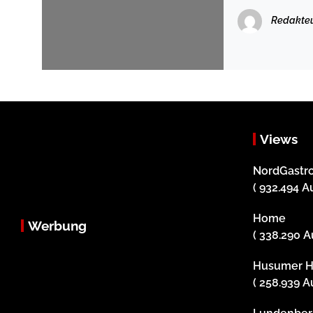
Redakte
Views
NordGastro
( 932.494 A
Home
Werbung
( 338.290 A
Husumer H
( 258.939 A