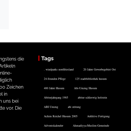
Tags
ngstens die
rtikeln
. windparks nordfriesland
20 Jahre Gewerbegebiet Ost
nline-
24-Stunden Pflege
125 stadtbibliothek husum
iglich
200 Zeichen
400 Jahre Husum
Abi-Umzug Husum
l in
Abiturjahrgang 1985
abitur schleswig holstein
n uns bei
ABI Umzug
abi zeitung
te vor. Die
Achim Reichel Husum 2005
Additive Fertigung
Adventskalender
Ahmadiyya-Muslim-Gemeinde